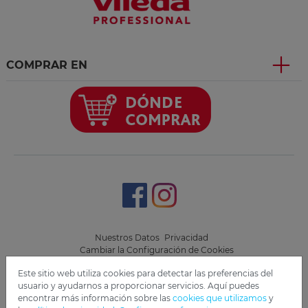
COMPRAR EN
Nuestros Datos
Privacidad
Cambiar la Configuración de Cookies
Este sitio web utiliza cookies para detectar las preferencias del
Copyright 2019 Freudenberg Home and Cleaning Solutions
usuario y ayudarnos a proporcionar servicios. Aquí puedes
GmbH.
encontrar más información sobre las
cookies que utilizamos
y