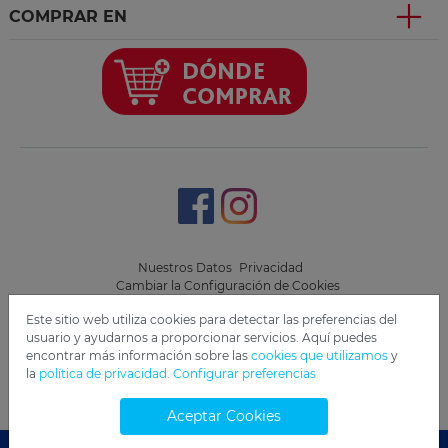
COMPRAR EN
Nuestros Datos
Privacidad
Cambiar la Configuración de Cookies
Este sitio web utiliza cookies para detectar las preferencias del
Copyright 2019 Freudenberg Home and Cleaning Solutions
usuario y ayudarnos a proporcionar servicios. Aquí puedes
GmbH.
encontrar más información sobre las
cookies que utilizamos
y
la
política de privacidad
.
Configurar preferencias
Aceptar Cookies