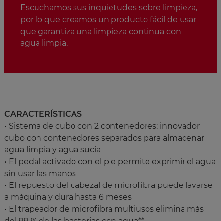
Escuchamos sus inquietudes sobre limpieza,
por lo que creamos un producto fácil de usar
que garantiza una limpieza continua con
agua limpia.
CARACTERÍSTICAS
• Sistema de cubo con 2 contenedores: innovador
cubo con contenedores separados para almacenar
agua limpia y agua sucia
• El pedal activado con el pie permite exprimir el agua
sin usar las manos
• El repuesto del cabezal de microfibra puede lavarse
a máquina y dura hasta 6 meses
• El trapeador de microfibra multiusos elimina más
del 99 % de las bacterias con agua**