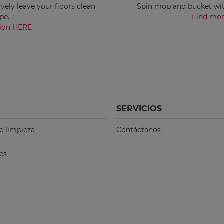
ively leave your floors clean
Spin mop and bucket with
pe.
Find mor
tion HERE
SERVICIOS
e limpieza
Contáctanos
es