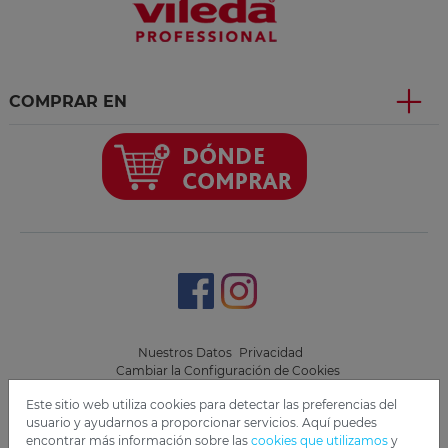
COMPRAR EN
Nuestros Datos
Privacidad
Cambiar la Configuración de Cookies
Este sitio web utiliza cookies para detectar las preferencias del
Copyright 2019 Freudenberg Home and Cleaning Solutions
usuario y ayudarnos a proporcionar servicios. Aquí puedes
GmbH.
encontrar más información sobre las
cookies que utilizamos
y